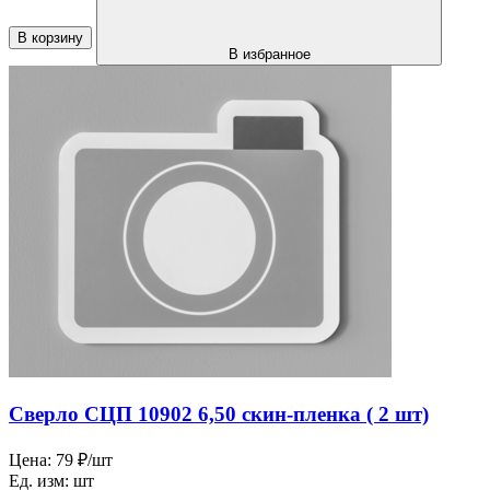
В корзину
В избранное
Сверло СЦП 10902 6,50 скин-пленка ( 2 шт)
Цена:
79 ₽/шт
Ед. изм:
шт