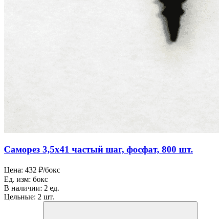
Саморез 3,5х41 частый шаг, фосфат, 800 шт.
Цена:
432 ₽/бокс
Ед. изм:
бокс
В наличии:
2 ед.
Цельные:
2 шт.