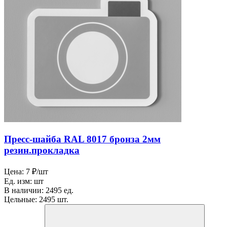
Пресс-шайба RAL 8017 бронза 2мм
резин.прокладка
Цена:
7 ₽/шт
Ед. изм:
шт
В наличии:
2495 ед.
Цельные:
2495 шт.