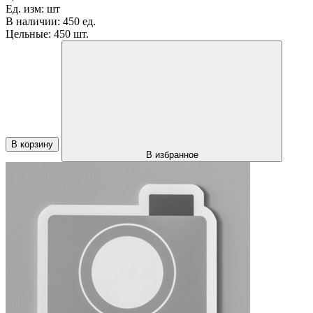
Ед. изм:
шт
В наличии:
450 ед.
Цельные:
450 шт.
В корзину
В избранное