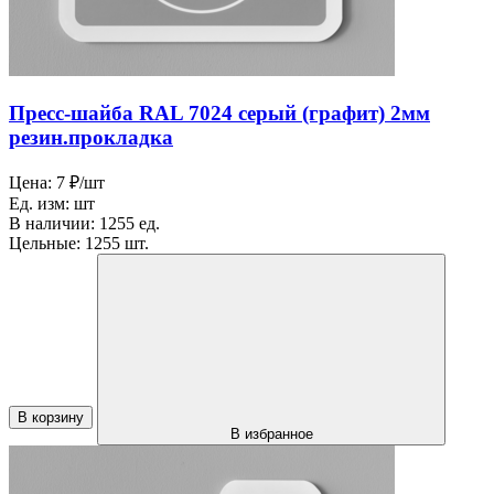
Пресс-шайба RAL 7024 серый (графит) 2мм
резин.прокладка
Цена:
7 ₽/шт
Ед. изм:
шт
В наличии:
1255 ед.
Цельные:
1255 шт.
В корзину
В избранное