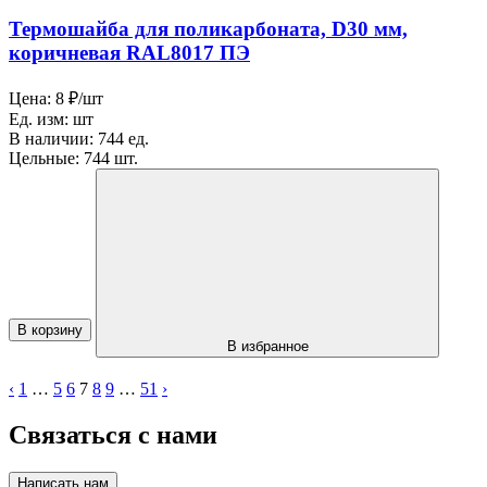
Термошайба для поликарбоната, D30 мм,
коричневая RAL8017 ПЭ
Цена:
8 ₽/шт
Ед. изм:
шт
В наличии:
744 ед.
Цельные:
744 шт.
В корзину
В избранное
‹
1
…
5
6
7
8
9
…
51
›
Связаться с нами
Написать нам