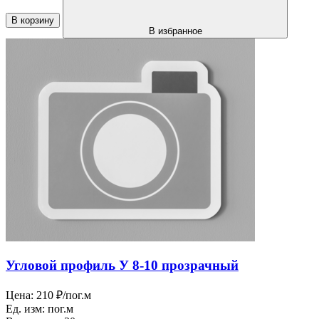
В корзину
В избранное
Угловой профиль У 8-10 прозрачный
Цена:
210 ₽/пог.м
Ед. изм:
пог.м