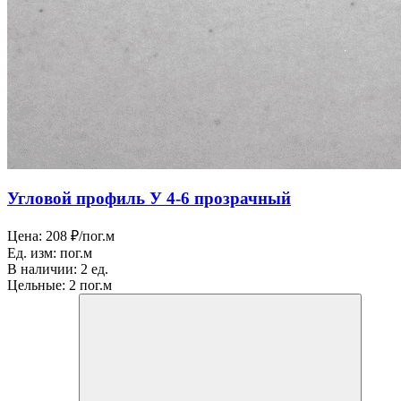
Угловой профиль У 4-6 прозрачный
Цена:
208 ₽/пог.м
Ед. изм:
пог.м
В наличии:
2 ед.
Цельные:
2 пог.м