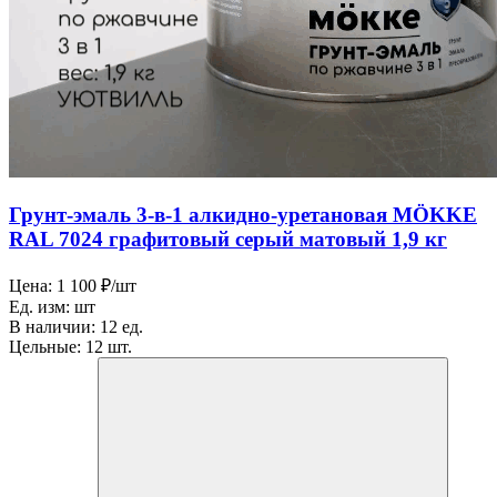
Грунт-эмаль 3-в-1 алкидно-уретановая MӦKKE
RAL 7024 графитовый серый матовый 1,9 кг
Цена:
1 100 ₽/шт
Ед. изм:
шт
В наличии:
12 ед.
Цельные:
12 шт.