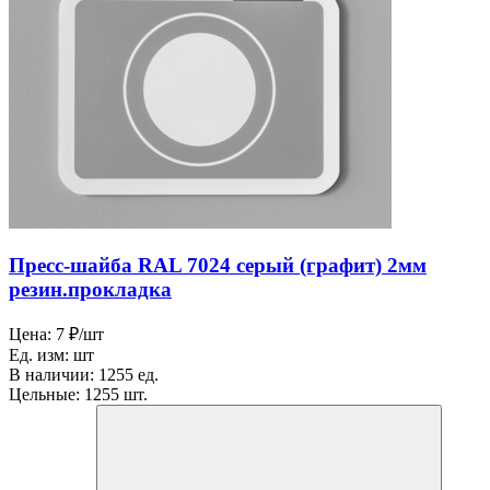
Пресс-шайба RAL 7024 серый (графит) 2мм
резин.прокладка
Цена:
7 ₽/шт
Ед. изм:
шт
В наличии:
1255 ед.
Цельные:
1255 шт.