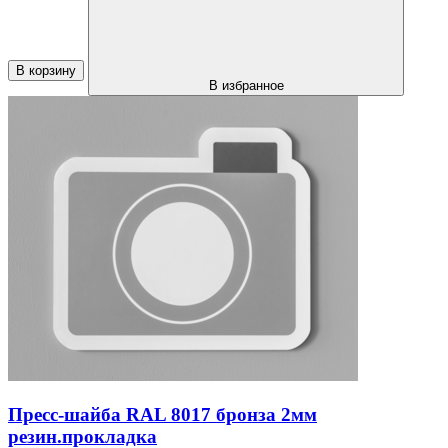
В корзину
В избранное
Пресс-шайба RAL 8017 бронза 2мм
резин.прокладка