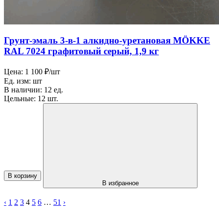
Грунт-эмаль 3-в-1 алкидно-уретановая MӦKKE
RAL 7024 графитовый серый, 1,9 кг
Цена:
1 100 ₽/шт
Ед. изм:
шт
В наличии:
12 ед.
Цельные:
12 шт.
В корзину
В избранное
‹
1
2
3
4
5
6
…
51
›