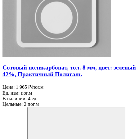
Сотовый поликарбонат, тол. 8 мм, цвет: зеленый
42%, Практичный Полигаль
Цена:
1 965 ₽/пог.м
Ед. изм:
пог.м
В наличии:
4 ед.
Цельные:
2 пог.м