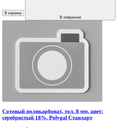
В корзину
В избранное
Сотовый поликарбонат, тол. 8 мм, цвет:
серебристый 18%, Polygal Стандарт