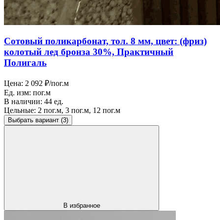
Сотовый поликарбонат, тол. 8 мм, цвет: (фриз)
колотый лед бронза 30%, Практичный
Полигаль
Цена:
2 092 ₽/пог.м
Ед. изм:
пог.м
В наличии:
44 ед.
Цельные:
2 пог.м, 3 пог.м, 12 пог.м
Выбрать вариант
(3)
В избранное