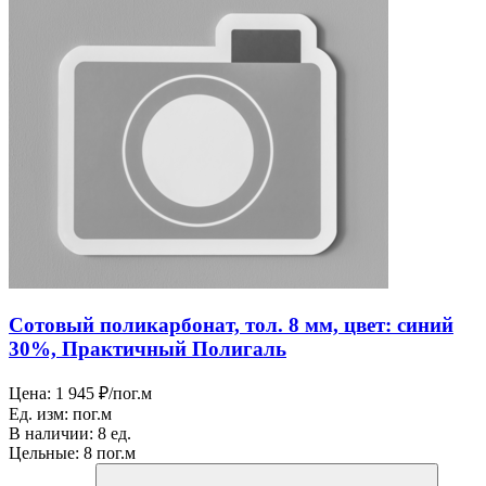
Сотовый поликарбонат, тол. 8 мм, цвет: синий
30%, Практичный Полигаль
Цена:
1 945 ₽/пог.м
Ед. изм:
пог.м
В наличии:
8 ед.
Цельные:
8 пог.м