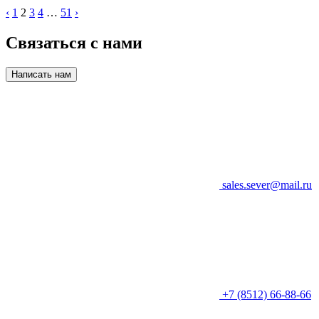
‹
1
2
3
4
…
51
›
Связаться с нами
Написать нам
sales.sever@mail.ru
+7 (8512) 66-88-66