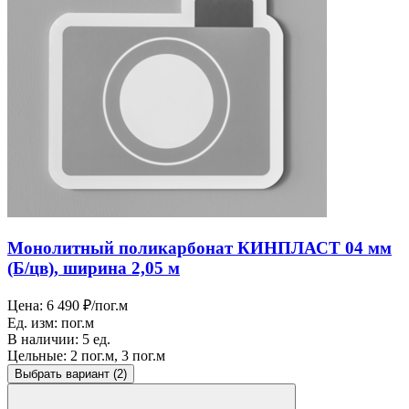
Монолитный поликарбонат КИНПЛАСТ 04 мм
(Б/цв), ширина 2,05 м
Цена:
6 490 ₽/пог.м
Ед. изм:
пог.м
В наличии:
5 ед.
Цельные:
2 пог.м, 3 пог.м
Выбрать вариант
(2)