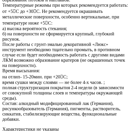
Температурные режимы при которых рекомендуется работать:
от +5С до +30С. Не рекомендуется окрашивать
металлические поверхности, особенно вертикальные, при
температуре ниже +5С:
а) высока вероятность стекания;
б) на поверхности не сформируется крупный, глубокий
рисунок.
После работы с грунт-эмалью декоративной «Люкс»
инструмент необходимо тщательно промыть, в противном
случае если будет необходимость работать с другими видами
ЛКМ возможно образование кратеров (не окрашенных точек
на поверхности).
Время высыхания:
на отлип- 15-20мин. при +20С;
время сушки между слоями — не более 4-х часов. ;
полная структуризация покрытия 2-4 недели (в зависимости
от совокупной толщины слоев и температуры окружающей
среды).
Состав: алкидный модифицированный лак (Германия),
рисункообразователь (Германия), пигменты, растворитель,
сиккатив, стабилизирующие вещества, функциональные
добавки.
Характеристики не указаны