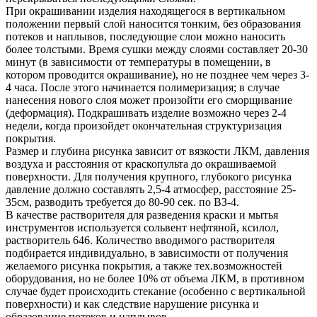
При окрашивании изделия находящегося в вертикальном
положении первый слой наносится тонким, без образования
потеков и наплывов, последующие слои можно наносить
более толстыми. Время сушки между слоями составляет 20-30
минут (в зависимости от температуры в помещении, в
котором проводится окрашивание), но не позднее чем через 3-
4 часа. После этого начинается полимеризация; в случае
нанесения нового слоя может произойти его сморщивание
(деформация). Подкрашивать изделие возможно через 2-4
недели, когда произойдет окончательная структуризация
покрытия.
Размер и глубина рисунка зависит от вязкости ЛКМ, давления
воздуха и расстояния от краскопульта до окрашиваемой
поверхности. Для получения крупного, глубокого рисунка
давление должно составлять 2,5-4 атмосфер, расстояние 25-
35см, разводить требуется до 80-90 сек. по ВЗ-4.
В качестве растворителя для разведения краски и мытья
инструментов используется сольвент нефтяной, ксилол,
растворитель 646. Количество вводимого растворителя
подбирается индивидуально, в зависимости от получения
желаемого рисунка покрытия, а также тех.возможностей
оборудования, но не более 10% от объема ЛКМ, в противном
случае будет происходить стекание (особенно с вертикальной
поверхности) и как следствие нарушение рисунка и
образование потеков и наплывов.