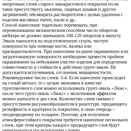
непрочных слоев старого лакокрасочного покрытия (если
такое присутствует), окалины, сварных шлаков и других
загрязнений; обезжирить растворителем с целью удаления с
изделия масляных пятен, пыли и др..
Способ нанесения: тщательно перемешать; при
перемешивании механическим способом число оборотов
шейкера не должно превышать 100-120 оборотов в минуту.
Эмаль наносится на подготовленную сухую, чистую
поверхность при помощи кисти, валика или
краскораспылителя. При нанесении на ранее окрашенную или
загрунтованную поверхность необходимо провести пробное
окрашивание на небольшом участке изделия для определения
совместимости и стойкости к действию грунт-эмали. Не
допускается вспучивания, отслоения, морщинистости.
Рекомендуемое число слоев: 3-4. Если нанесение происходит
на голый металл, то с целью экономии в качестве
грунтовочного слоя можно использовать грунт-эмаль «Люкс»,
после чего грунт-эмаль «Люкс» с молотковым эффектом
можно наносить в два слоя. Количество слоев связано с
присутствием рисункообразователя в рецептуре, придающего
рельефность и кратерность покрытию, в свою очередь –
неоднородному по толщине. Поэтому для получения
атмосферостойкого покрытия требуется нанесение нескольких
слоев, при этом кратеры каждого предыдущего слоя будут
перекрываться последующими слоями.