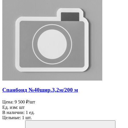
Спанбонд №40шир.3,2м/200 м
Цена:
9 500 ₽/шт
Ед. изм:
шт
В наличии:
1 ед.
Цельные:
1 шт.