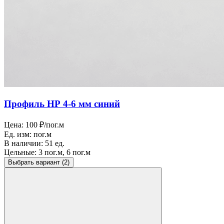
Профиль НР 4-6 мм синий
Цена:
100 ₽/пог.м
Ед. изм:
пог.м
В наличии:
51 ед.
Цельные:
3 пог.м, 6 пог.м
Выбрать вариант
(2)