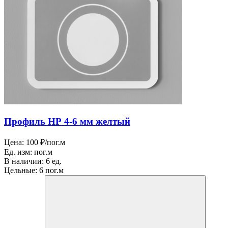
Профиль НР 4-6 мм желтый
Цена:
100 ₽/пог.м
Ед. изм:
пог.м
В наличии:
6 ед.
Цельные:
6 пог.м