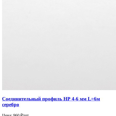
Соединительный профиль НР 4-6 мм L=6м
серебро
Цена:
960 ₽/шт