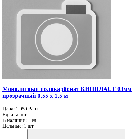
Монолитный поликарбонат КИНПЛАСТ 03мм
прозрачный 0,55 х 1,5 м
Цена:
1 950 ₽/шт
Ед. изм:
шт
В наличии:
1 ед.
Цельные:
1 шт.