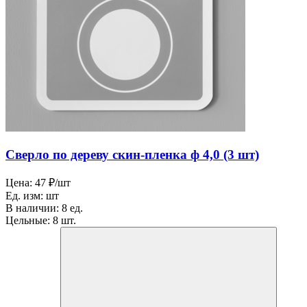
Сверло по дереву скин-пленка ф 4,0 (3 шт)
Цена:
47 ₽/шт
Ед. изм:
шт
В наличии:
8 ед.
Цельные:
8 шт.