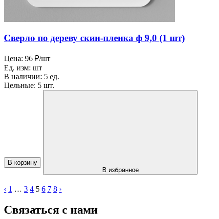
Сверло по дереву скин-пленка ф 9,0 (1 шт)
Цена:
96 ₽/шт
Ед. изм:
шт
В наличии:
5 ед.
Цельные:
5 шт.
В корзину
В избранное
‹
1
…
3
4
5
6
7
8
›
Связаться с нами