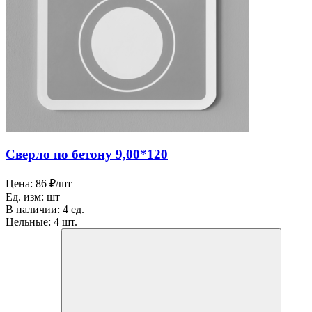
Сверло по бетону 9,00*120
Цена:
86 ₽/шт
Ед. изм:
шт
В наличии:
4 ед.
Цельные:
4 шт.