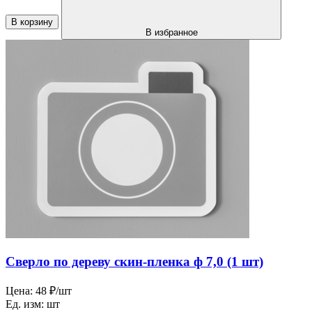
В корзину
В избранное
Сверло по дереву скин-пленка ф 7,0 (1 шт)
Цена:
48 ₽/шт
Ед. изм:
шт